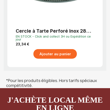
APERÇU RAPIDE
Cercle à Tarte Perforé Inox 28
oblo
cm Haute Qualité Professionnelle
EN STOCK - Click and collect 3H ou Expédition ce
EN STO
jour
jour
23,34 €
11,92 
Ajouter au panier
*Pour les produits éligibles. Hors tarifs spéciaux
compétitivité.
J'ACHÈTE LOCAL MÊME
EN LIGNE