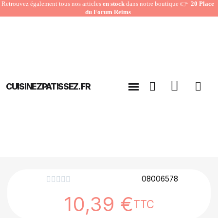
Retrouvez également tous nos articles
en stock
dans notre boutique 👉
20 Place
du Forum Reims
CUISINEZPATISSEZ.FR
08006578





10,39 €
TTC