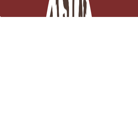
Cercle à tarte perforé inox 10 cm – Moule individuel 3,5
cm
EN STOCK - Click and collect 3H ou

Expédition ce jour
Ajouter au panier
10,39 €
TTC