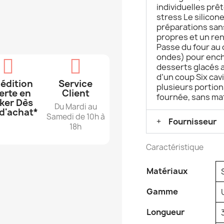
individuelles prê
stress Le silicone
préparations sans
propres et un ren
Passe du four au
ondes) pour ench
desserts glacés 
d’un coup Six cav
édition
Service
plusieurs portion
erte en
Client
fournée, sans ma
ker Dès
Du Mardi au
d'achat*
Samedi de 10h à
Fournisseur
18h
Caractéristique
Matériaux
Gamme
Longueur