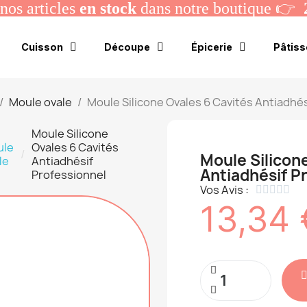
os articles
en stock
dans notre boutique 👉
Cuisson
Découpe
Épicerie
Pâtiss
Moule ovale
Moule Silicone Ovales 6 Cavités Antiadhé
Moule Silicone
ule
Ovales 6 Cavités
Moule Silicon
le
Antiadhésif
Antiadhésif P
Professionnel
Vos Avis :





13,34 