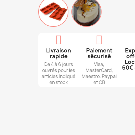
Livraison
Paiement
Exp
rapide
sécurisé
off
Loc
De 4 à 6 jours
Visa,
60€ 
ouvrés pour les
MasterCard,
articles indiqué
Maestro, Paypal
en stock
et CB