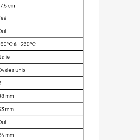
17,5 cm
Oui
Oui
-60°C à +230°C
Italie
Ovales unis
6
88 mm
53 mm
Oui
24 mm