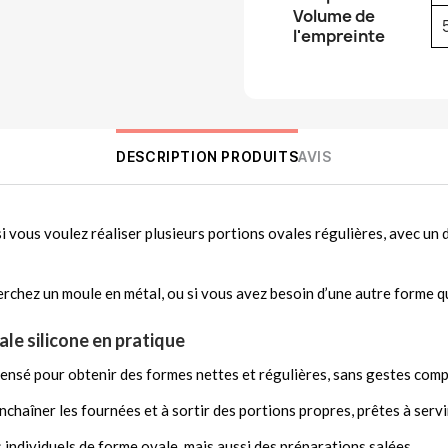
Volume de
l'empreinte
DESCRIPTION PRODUITS
AVIS
si vous voulez réaliser plusieurs portions ovales régulières, avec un
herchez un moule en métal, ou si vous avez besoin d’une autre forme qu
ale silicone en pratique
pensé pour obtenir des formes nettes et régulières, sans gestes com
enchaîner les fournées et à sortir des portions propres, prêtes à servi
ts individuels de forme ovale, mais aussi des préparations salées.