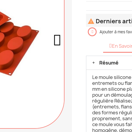
Derniers art

Ajouter à mes fav
En Savoi
Résumé
Le moule silicone 
entremets ou fla
mm en silicone p
pour un démoulag
régulière Réalise
(entremets, flans
des formes régul
proprement, sans 
ce moule vous fai
homogène, démoul