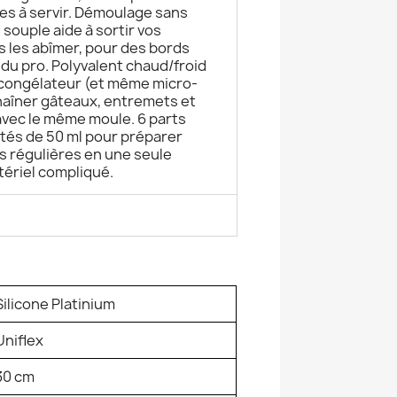
tes à servir. Démoulage sans
 souple aide à sortir vos
 les abîmer, pour des bords
du pro. Polyvalent chaud/froid
 congélateur (et même micro-
aîner gâteaux, entremets et
avec le même moule. 6 parts
ités de 50 ml pour préparer
s régulières en une seule
tériel compliqué.
Silicone Platinium
Uniflex
30 cm