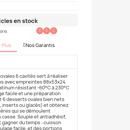
icles en stock
oris
r Plus
Nos Garantis
ovales 6 cavités sert à réaliser
ns avec empreintes 88x53x24
latinum résistant -60°C à 230°C
e facile et une préparation
z 6 desserts ovales bien nets
, inserts ou glacés) et obtenez
ières qui se démoulent
casse. Souple et antiadhésif,
t gagner du temps : cuisson
age facile, et des portions