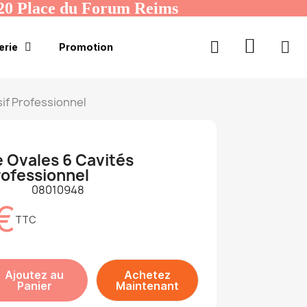
20 Place du Forum Reims
erie
Promotion
sif Professionnel
e Ovales 6 Cavités
rofessionnel
08010948
€
TTC
Ajoutez au
Achetez
Panier
Maintenant