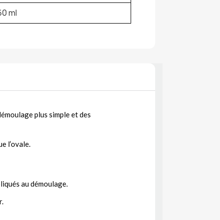
50 ml
 démoulage plus simple et des
e l’ovale.
pliqués au démoulage.
r.