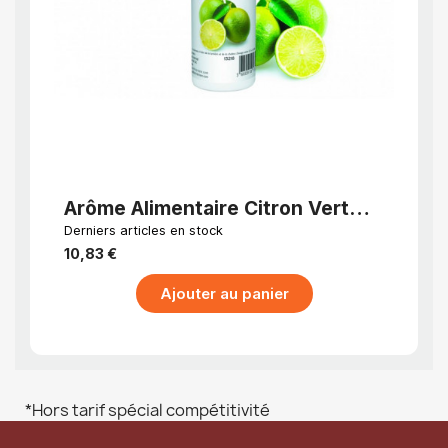
APERÇU RAPIDE
Arôme Alimentaire Citron Vert
Arôm
Concentré 125 ml
conc
Derniers articles en stock
Dernier
10,83 €
10,83
Ajouter au panier
*Hors tarif spécial compétitivité