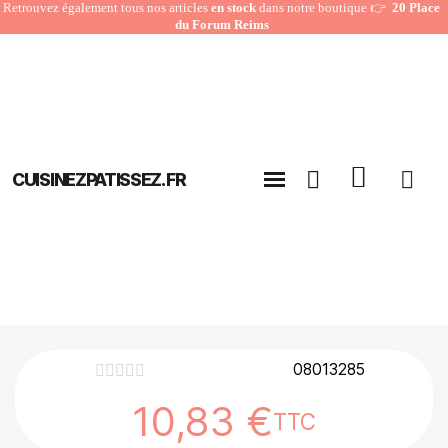
Retrouvez également tous nos articles
en stock
dans notre boutique 👉
20 Place
du Forum Reims
CUISINEZPATISSEZ.FR
08013285





10,83 €
TTC