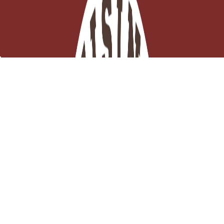
Arôme alimentaire yuzu concentré 125 ml
EN STOCK - Click and collect 3H ou

Expédition ce jour
Ajouter au panier
10,83 €
TTC