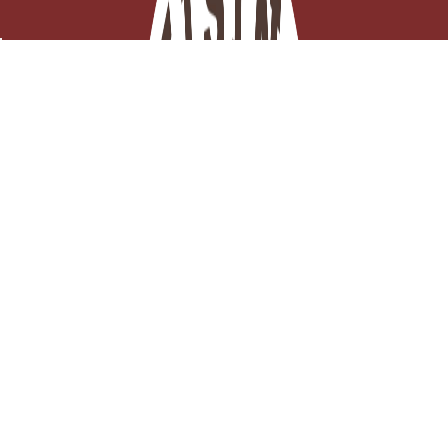
Arôme Violette Alimentaire 125 ml
Derniers articles en stock

Ajouter au panier
10,83 €
TTC