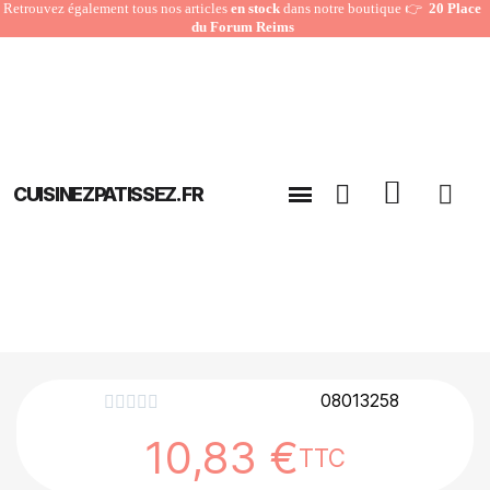
Retrouvez également tous nos articles
en stock
dans notre boutique 👉
20 Place
du Forum Reims
CUISINEZPATISSEZ.FR
08013258





10,83 €
TTC